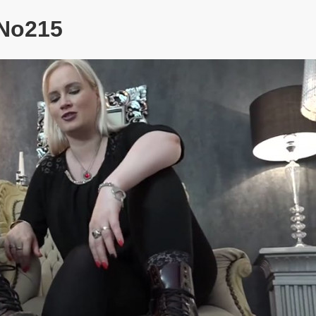
 No215